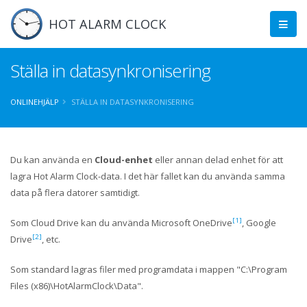
HOT ALARM CLOCK
Ställa in datasynkronisering
ONLINEHJÄLP
STÄLLA IN DATASYNKRONISERING
Du kan använda en
Cloud-enhet
eller annan delad enhet för att
lagra Hot Alarm Clock-data. I det här fallet kan du använda samma
data på flera datorer samtidigt.
[1]
Som Cloud Drive kan du använda Microsoft OneDrive
, Google
[2]
Drive
, etc.
Som standard lagras filer med programdata i mappen "C:\Program
Files (x86)\HotAlarmClock\Data".