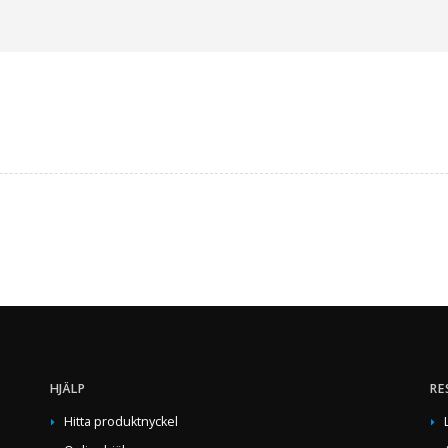
HJÄLP
RE
Hitta produktnyckel