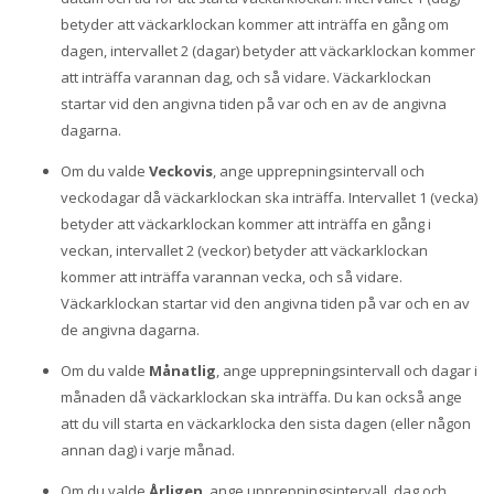
betyder att väckarklockan kommer att inträffa en gång om
dagen, intervallet 2 (dagar) betyder att väckarklockan kommer
att inträffa varannan dag, och så vidare. Väckarklockan
startar vid den angivna tiden på var och en av de angivna
dagarna.
Om du valde
Veckovis
, ange upprepningsintervall och
veckodagar då väckarklockan ska inträffa. Intervallet 1 (vecka)
betyder att väckarklockan kommer att inträffa en gång i
veckan, intervallet 2 (veckor) betyder att väckarklockan
kommer att inträffa varannan vecka, och så vidare.
Väckarklockan startar vid den angivna tiden på var och en av
de angivna dagarna.
Om du valde
Månatlig
, ange upprepningsintervall och dagar i
månaden då väckarklockan ska inträffa. Du kan också ange
att du vill starta en väckarklocka den sista dagen (eller någon
annan dag) i varje månad.
Om du valde
Årligen
, ange upprepningsintervall, dag och