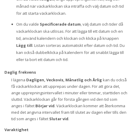
månad när väckarklockan ska inträffa och välj datum och tid
för att starta väckarklockan.
Om du valde
Specificerade datum
, välj datum och tider då
väckarklockan ska utlösas. För att lägga till ett datum och en
tid, använd kalendern och klockan och klicka på knappen
Lägg till
. Listan sorteras automatiskt efter datum och tid. Du
kan också dubbelklicka på kalendern för att snabbt lägga till
eller ta bort ett datum och tid.
Daglig frekvens
I lägena
Dagligen, Veckovis, Månatlig och Årlig
kan du också
få väckarklockan att upprepas under dagen. För att göra det,
ange upprepningsintervallet i minuter eller timmar, starttiden och
sluttid. Väckarklockan går för första gången vid den tid som
anges i fältet
Börjar vid
. Väckarklockan kommer att återkomma
med det angivna intervallet fram till slutet av dagen eller tills den
tid som anges i fältet
Slutar vid
.
Varaktighet