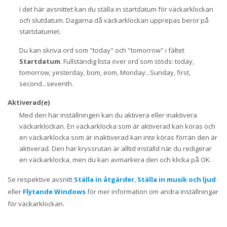
I det här avsnittet kan du ställa in startdatum för väckarklockan
och slutdatum. Dagarna då väckarklockan upprepas beror på
startdatumet.
Du kan skriva ord som "today" och "tomorrow" i fältet
Startdatum
. Fullständig lista över ord som stöds: today,
tomorrow, yesterday, bom, eom, Monday...Sunday, first,
second...seventh.
Aktiverad(e)
Med den här inställningen kan du aktivera eller inaktivera
väckarklockan. En väckarklocka som är aktiverad kan köras och
en väckarklocka som är inaktiverad kan inte köras förrän den är
aktiverad. Den här kryssrutan är alltid inställd när du redigerar
en väckarklocka, men du kan avmarkera den och klicka på OK.
Se respektive avsnitt
Ställa in åtgärder
,
Ställa in musik och ljud
eller
Flytande Windows
för mer information om andra inställningar
för väckarklockan.