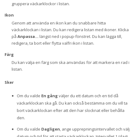
gruppera väckarklockor i listan.
Ikon
Genom att använda en ikon kan du snabbare hitta
väckarklockan i listan. Du kan redigera listan med ikoner. Klicka
på
Anpassa...
längst ned i popup-fönstret. Du kan lägga till,
redigera, ta bort eller flytta valfri ikon i listan.
Färg
Du kan välja en färg som ska användas för att markera en rad i
listan.
Sker
Om du valde
En gång
väljer du ett datum och en tid då
väckarklockan ska gå. Du kan också bestämma om du vill ta
bort väckarklockan efter att den har slocknat eller behålla
den.
Om du valde
Dagligen
, ange upprepningsintervallet och välj
datum och tid för att starta väckarklockan. Intervallet 1 (dag)