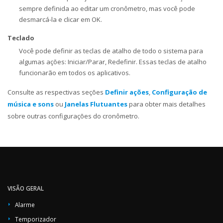
sempre definida ao editar um cronômetro, mas você pode
desmarcá-la e clicar em OK.
Teclado
Você pode definir as teclas de atalho de todo o sistema para
algumas ações: Iniciar/Parar, Redefinir. Essas teclas de atalho
funcionarão em todos os aplicativos.
Consulte as respectivas seções
Definir ações
,
Configuração de
música e sons
ou
Janelas Flutuantes
para obter mais detalhes
sobre outras configurações do cronômetro.
VISÃO GERAL
Alarme
Temporizador