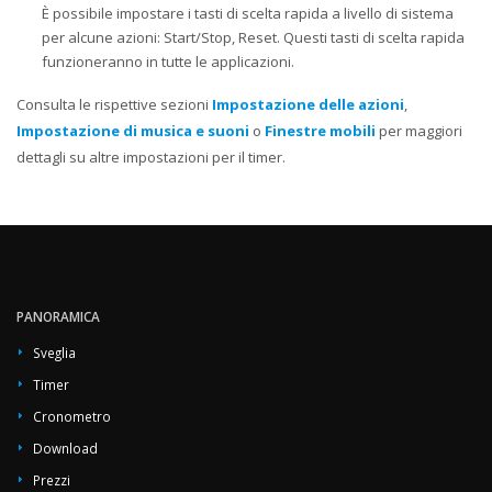
È possibile impostare i tasti di scelta rapida a livello di sistema
per alcune azioni: Start/Stop, Reset. Questi tasti di scelta rapida
funzioneranno in tutte le applicazioni.
Consulta le rispettive sezioni
Impostazione delle azioni
,
Impostazione di musica e suoni
o
Finestre mobili
per maggiori
dettagli su altre impostazioni per il timer.
PANORAMICA
Sveglia
Timer
Cronometro
Download
Prezzi