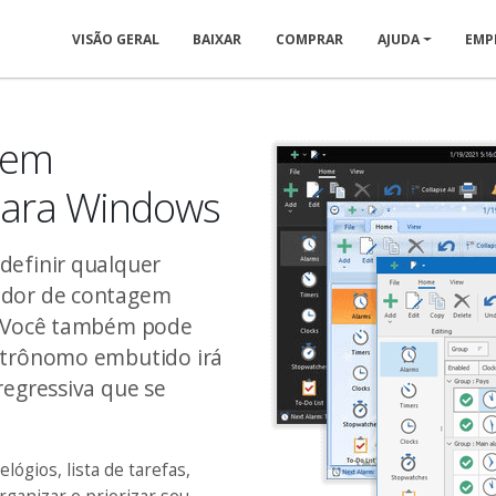
VISÃO GERAL
BAIXAR
COMPRAR
AJUDA
EMP
gem
 para Windows
definir qualquer
ador de contagem
s. Você também pode
metrônomo embutido irá
regressiva que se
ógios, lista de tarefas,