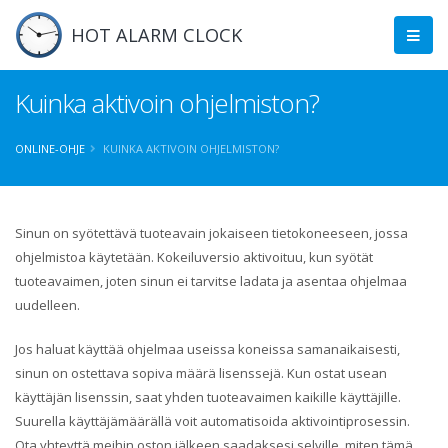
HOT ALARM CLOCK
Kuinka aktivoin ohjelmiston?
ONLINE-OHJE
KUINKA AKTIVOIN OHJELMISTON?
Sinun on syötettävä tuoteavain jokaiseen tietokoneeseen, jossa
ohjelmistoa käytetään. Kokeiluversio aktivoituu, kun syötät
tuoteavaimen, joten sinun ei tarvitse ladata ja asentaa ohjelmaa
uudelleen.
Jos haluat käyttää ohjelmaa useissa koneissa samanaikaisesti,
sinun on ostettava sopiva määrä lisenssejä. Kun ostat usean
käyttäjän lisenssin, saat yhden tuoteavaimen kaikille käyttäjille.
Suurella käyttäjämäärällä voit automatisoida aktivointiprosessin.
Ota yhteyttä meihin oston jälkeen saadaksesi selville, miten tämä