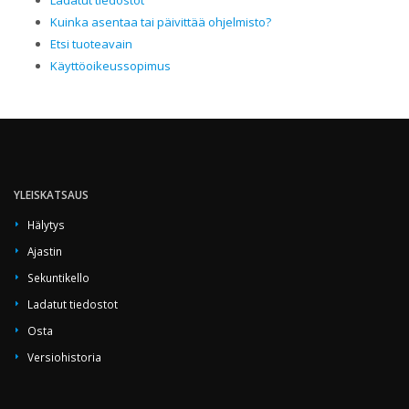
Ladatut tiedostot
Kuinka asentaa tai päivittää ohjelmisto?
Etsi tuoteavain
Käyttöoikeussopimus
YLEISKATSAUS
Hälytys
Ajastin
Sekuntikello
Ladatut tiedostot
Osta
Versiohistoria