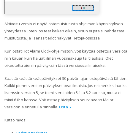
Aktivoitu versio ei näytä ostomuistutusta ohjelman käynnistyksen
yhteydessä. Joten jos teet kaiken oikein, sinun ei pitäisi nähdä tätä
muistutusta, ja lisenssitiedot näkyvät Tietoja-osiossa.
Kun ostat Hot Alarm Clock-ohjelmiston, voit käyttää ostettua versiota
niin kauan kuin haluat, ilman vuosimaksuja tai tilauksia. Olet
oikeutettu pieniin päivityksiin tässä versiossa ilmaiseksi.
Saat tärkeät tärkeät päivitykset 30 päivän ajan ostopäivästä lähtien.
Kaikki pienet version päivitykset ovat ilmaisia. Jos esimerkiksi hankit
lisenssin version 5, se toimii versioiden 5.1 ja 5.2 kanssa, mutta ei
toimi 6.0: n kanssa. Voit ostaa päivityksen seuraavaan Major-
versioon alennetulla hinnalla.
Osta
Katso myös: