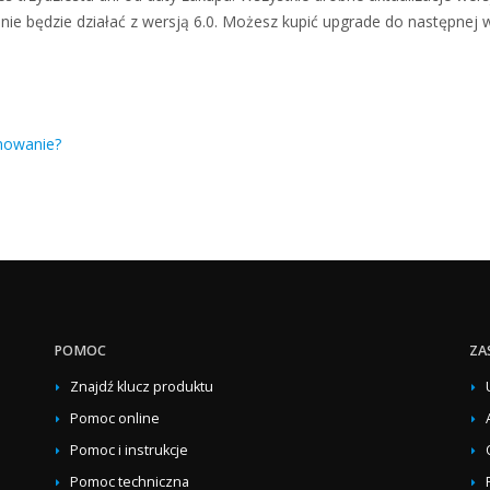
le nie będzie działać z wersją 6.0. Możesz kupić upgrade do następnej
amowanie?
POMOC
ZA
Znajdź klucz produktu
Pomoc online
Pomoc i instrukcje
Pomoc techniczna