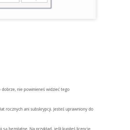
 dobrze, nie powinieneś widzieć tego
t rocznych ani subskrypcji. Jesteś uprawniony do
są bezpłatne. Na przykład, jeśli kupiłeś licencję