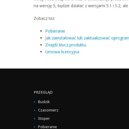
na wersję 5, będzie działać z wersjami 5.1 i 5.2, a
Zobacz też:
Pobieranie
Jak zainstalować lub zaktualizować oprogr
Znajdź klucz produktu
Umowa licencyjna
PRZEGLĄD
Budzik
Czasomierz
Stoper
Pobieranie