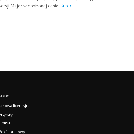
 wersji Major w obniżonej cenie.
Kup
SOBY
Umowa licencyjna
Artykuły
Opinie
Pokój prasowy