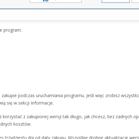
e program.
zakupie podczas uruchamiania programu. Jeśli więc zrobisz wszystko
ią się w sekcji Informacje.
rzystać z zakupionej wersji tak długo, jak chcesz, bez żadnych opła
żadnych kosztów.
trzydziestu dni od daty zakupu. Wszystkie drobne aktualizacje wersji 