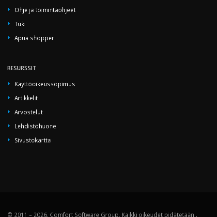
Ohje ja toimintaohjeet
Tuki
Apua shopper
RESURSSIT
Käyttöoikeussopimus
Artikkelit
Arvostelut
Lehdistöhuone
Sivustokartta
© 2011 – 2026, Comfort Software Group, Kaikki oikeudet pidätetään..