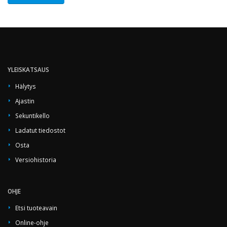
YLEISKATSAUS
Hälytys
Ajastin
Sekuntikello
Ladatut tiedostot
Osta
Versiohistoria
OHJE
Etsi tuoteavain
Online-ohje