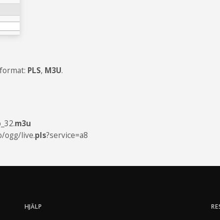
-format:
PLS
,
M3U
.
_32.
m3u
/ogg/live.
pls
?service=a8
HJÄLP
RE