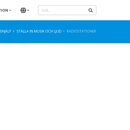
TION
EHJÄLP
STÄLLA IN MUSIK OCH LJUD
RADIOSTATIONER