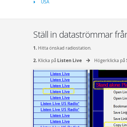
USA
Ställ in dataströmmar frå
1.
Hitta önskad radiostation.
2.
Klicka på
Listen Live
Högerklicka på