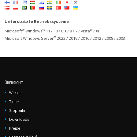
Unterstützte Betriebssysteme
®
®
®
Microsoft
Windows
11 / 10 / 8.1 / 8 / 7 / Vista
/ XP
®
Microsoft Windows Server
2022 / 2019 / 2016 / 2012 / 2008 / 2003
ÜBERSICHT
Wecker
Timer
Stoppuhr
Downloads
Preise
Versionsverlauf