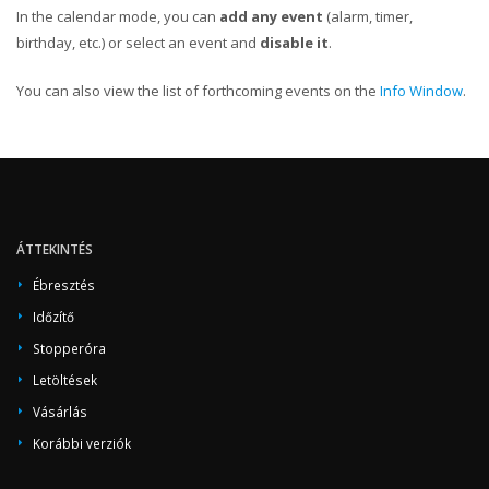
In the calendar mode, you can
add any event
(alarm, timer,
birthday, etc.) or select an event and
disable it
.
You can also view the list of forthcoming events on the
Info Window
.
ÁTTEKINTÉS
Ébresztés
Időzítő
Stopperóra
Letöltések
Vásárlás
Korábbi verziók