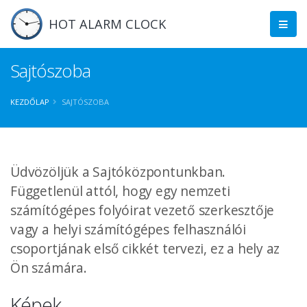
HOT ALARM CLOCK
Sajtószoba
KEZDŐLAP
SAJTÓSZOBA
Üdvözöljük a Sajtóközpontunkban.
Függetlenül attól, hogy egy nemzeti
számítógépes folyóirat vezető szerkesztője
vagy a helyi számítógépes felhasználói
csoportjának első cikkét tervezi, ez a hely az
Ön számára.
Képek