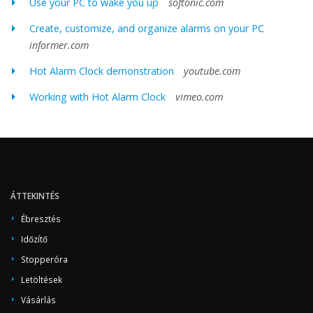
Use your PC to wake you up
softonic.com
Create, customize, and organize alarms on your PC
informer.com
Hot Alarm Clock demonstration
youtube.com
Working with Hot Alarm Clock
vimeo.com
ÁTTEKINTÉS
Ébresztés
Időzítő
Stopperóra
Letöltések
Vásárlás